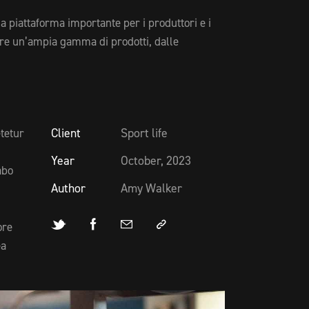
na piattaforma importante per i produttori e i
ffre un’ampia gamma di prodotti, dalle
Client
Sport life
tetur
Year
October, 2023
abo
Author
Amy Walker
ore
ea