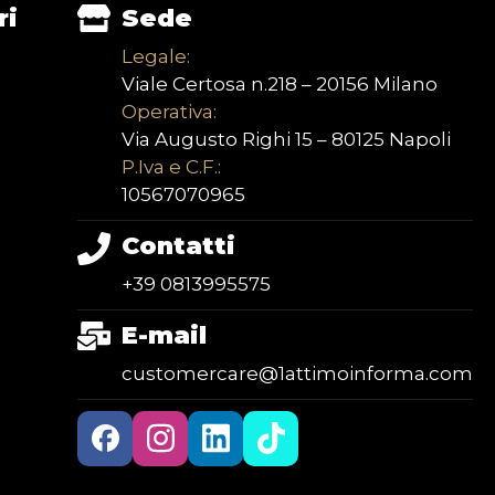
ri
Sede
Legale:
Viale Certosa n.218 – 20156 Milano
Operativa:
Via Augusto Righi 15 – 80125 Napoli
P.Iva e C.F.:
10567070965
Contatti
+39 0813995575
E-mail
customercare@1attimoinforma.com