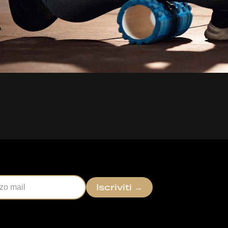
Iscriviti
→