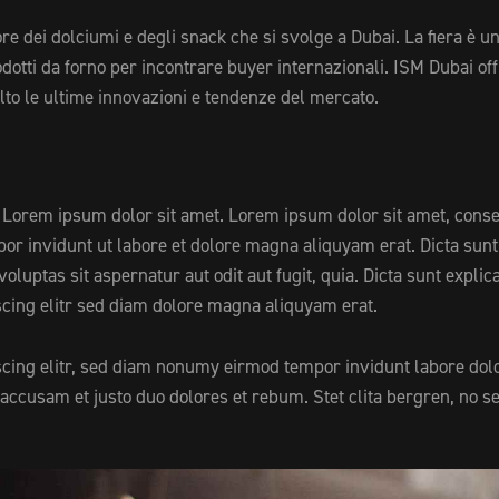
re dei dolciumi e degli snack che si svolge a Dubai. La fiera è u
rodotti da forno per incontrare buyer internazionali. ISM Dubai o
salto le ultime innovazioni e tendenze del mercato.
st Lorem ipsum dolor sit amet. Lorem ipsum dolor sit amet, conse
r invidunt ut labore et dolore magna aliquyam erat. Dicta sunt
uptas sit aspernatur aut odit aut fugit, quia. Dicta sunt explic
cing elitr sed diam dolore magna aliquyam erat.
scing elitr, sed diam nonumy eirmod tempor invidunt labore dol
accusam et justo duo dolores et rebum. Stet clita bergren, no s