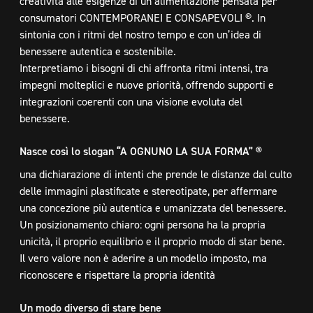
creatività alle esigenze di un’alimentazione pensata per
consumatori CONTEMPORANEI E CONSAPEVOLI ®. In
sintonia con i ritmi del nostro tempo e con un’idea di
benessere autentica e sostenibile.
Interpretiamo i bisogni di chi affronta ritmi intensi, tra
impegni molteplici e nuove priorità, offrendo supporti e
integrazioni coerenti con una visione evoluta del
benessere.
Nasce
così
lo
slogan
“A
OGNUNO
LA
SUA
FORMA”
®
una dichiarazione di intenti che prende le distanze dal culto
delle immagini plastificate e stereotipate, per affermare
una concezione più autentica e umanizzata del benessere.
Un posizionamento chiaro: ogni persona ha la propria
unicità, il proprio equilibrio e il proprio modo di star bene.
Il vero valore non è aderire a un modello imposto, ma
riconoscere e rispettare la propria identità
Un
modo
diverso
di
stare
bene​