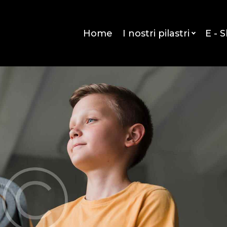
Home
I nostri pilastri
E - 