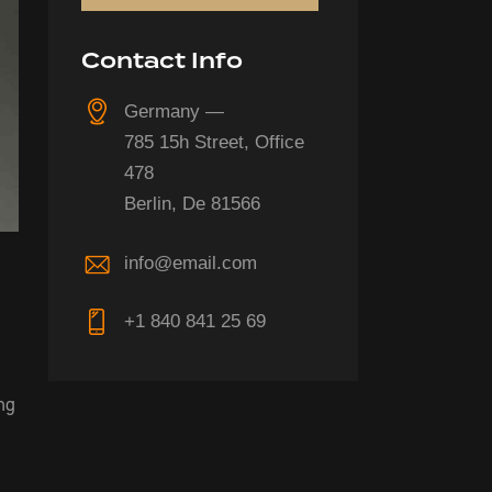
Contact Info
Germany —
785 15h Street, Office
478
Berlin, De 81566
info@email.com
+1 840 841 25 69
ing